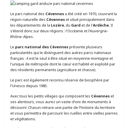
Le parc national des
Cévennes
a été créé en 1970, couvrant la
région naturelle des
Cévennes
et situé principalement dans
les départements de la
Lozère
, du
Gard
et de l'
Ardèche
. Il
s'étend donc sur deux régions : l'Occitanie et l'Auvergne-
Rhône-Alpes.
Le
parc national des Cévennes
présente plusieurs
particularités qui le distinguent des autres parcs nationaux
français : il est le seul à être situé en moyenne montagne et
l'unique de métropole dont le cœur est habité et exploité par
des résidents permanents (agriculture et chasse).
Le parc est également reconnu réserve de biosphère par
l'Unesco depuis 1985.
Avec tous les petits villages qui composent les
Cévennes
et
ses alentours, vous aurez un vaste choix de monuments à
découvrir. Chacun retrace une partie de l'histoire du territoire
et vous permettra de parcourir les ruelles entre vielles pierres
et végétations.