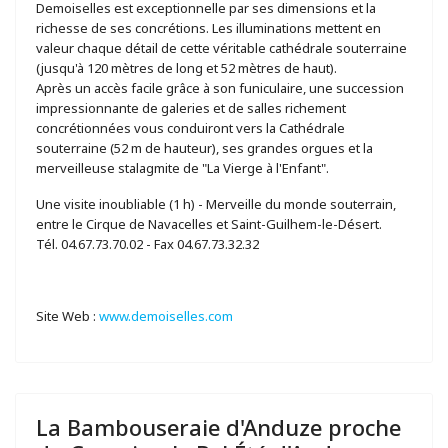
Demoiselles est exceptionnelle par ses dimensions et la
richesse de ses concrétions. Les illuminations mettent en
valeur chaque détail de cette véritable cathédrale souterraine
(jusqu'à 120 mètres de long et 52 mètres de haut).
Après un accès facile grâce à son funiculaire, une succession
impressionnante de galeries et de salles richement
concrétionnées vous conduiront vers la Cathédrale
souterraine (52 m de hauteur), ses grandes orgues et la
merveilleuse stalagmite de "La Vierge à l'Enfant".
Une visite inoubliable (1 h) - Merveille du monde souterrain,
entre le Cirque de Navacelles et Saint-Guilhem-le-Désert.
Tél. 04.67.73.70.02 - Fax 04.67.73.32.32
Site Web :
www.demoiselles.com
La Bambouseraie d'Anduze proche