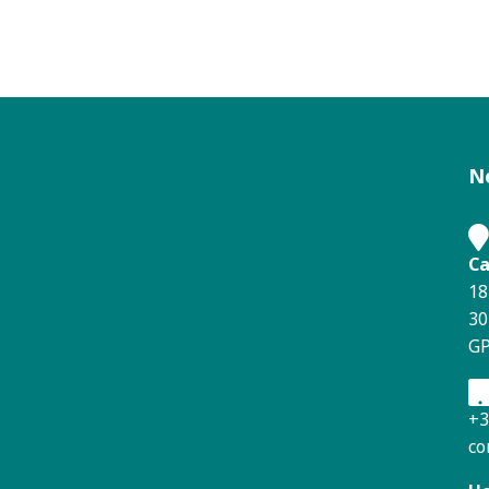
N
Ca
18
30
GP
+3
co