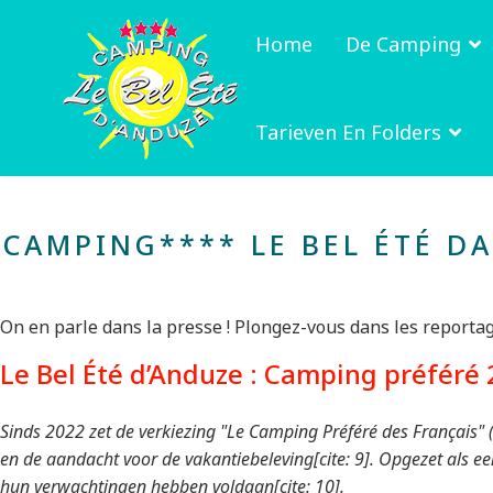
Home
De Camping
Tarieven En Folders
CAMPING**** LE BEL ÉTÉ D
On en parle dans la presse ! Plongez-vous dans les reporta
Le Bel Été d’Anduze : Camping préféré 2
Sinds 2022 zet de verkiezing "Le Camping Préféré des Français" 
en de aandacht voor de vakantiebeleving[cite: 9]. Opgezet als 
hun verwachtingen hebben voldaan[cite: 10].