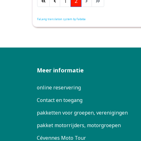
1
2
FaLang translation system by Faboba
Meer informatie
online reservering
Contact en toegang
pakketten voor groepen, verenigingen
pakket motorrijders, motorgroepen
Cévennes Moto Tour