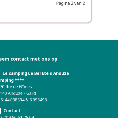
Pagina 2 van 2
eem contact met ons op
Le camping Le Bel Eté d'Anduze
mping ****
70 Rte de Nîmes
140 Anduze - Gard
S: 44.038594 & 3.993493
Contact
3 (0)4 66 61 76 04