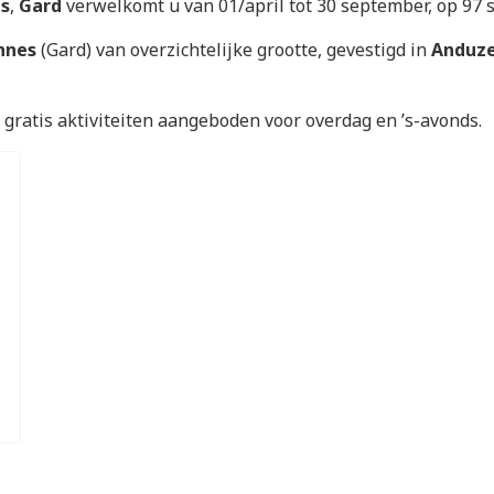
s
,
Gard
verwelkomt u van 01/april tot 30 september, op 97 
nnes
(Gard) van overzichtelijke grootte, gevestigd in
Anduz
gratis aktiviteiten aangeboden voor overdag en ’s-avonds.