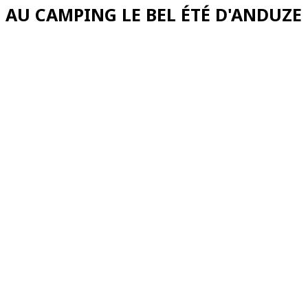
AU CAMPING LE BEL ÉTÉ D'ANDUZE
Une équipe souriante vous attend...
Emplacements camping/caravaning
Toutes nos activités sont gratuites
Animations pour les enfants proposée
L’Aquatoon est le paradis des enfant