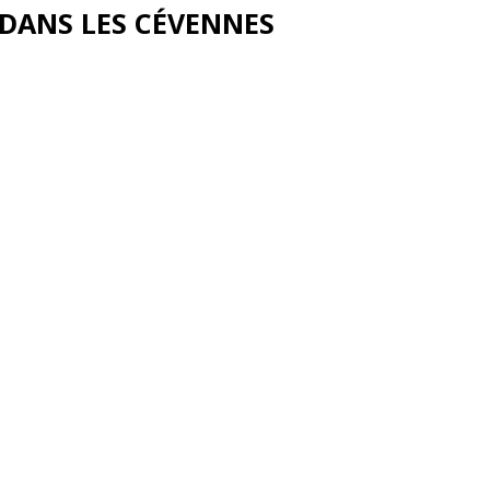
 DANS LES CÉVENNES
s en juillet et août
s