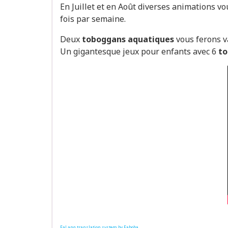
En Juillet et en Août diverses animations v
fois par semaine.
Deux
toboggans aquatiques
vous ferons va
Un gigantesque jeux pour enfants avec 6
t
FaLang translation system by Faboba