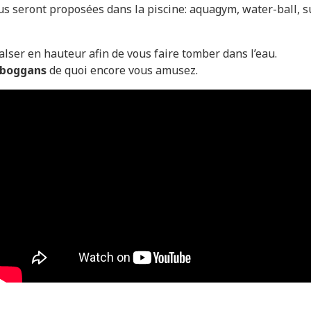
ous seront proposées dans la piscine: aquagym, water-ball, s
lser en hauteur afin de vous faire tomber dans l’eau.
oboggans
de quoi encore vous amusez.